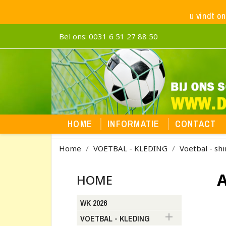
u vindt o
Bel ons:
0031 6 51 27 88 50
HOME
INFORMATIE
CONTACT
Home
VOETBAL - KLEDING
Voetbal - shi
HOME
WK 2026

VOETBAL - KLEDING