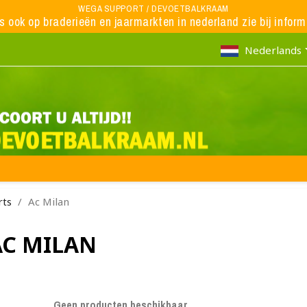
WEGA SUPPORT / DEVOETBALKRAAM
ns ook op braderieën en jaarmarkten in nederland zie bij inform
Nederlands
rts
Ac Milan
AC MILAN
Geen producten beschikbaar.