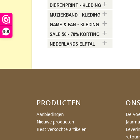

DIERENPRINT - KLEDING
Ma

MUZIEKBAND - KLEDING

GAME & FAN - KLEDING
Verla
9,6

SALE 50 - 70% KORTING

NEDERLANDS ELFTAL
PRODUCTEN
ONS
Aanbiedingen
De Voe
Nieuwe producten
Jaarma
Best verkochte artikelen
Leveri
retour