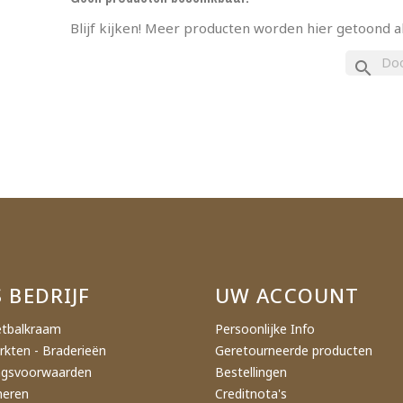
ak een verlanglijst
Blijf kijken! Meer producten worden hier getoond 
search
nglijst naam
Annuleren
Maak een verlanglijst
 BEDRIJF
UW ACCOUNT
tbalkraam
Persoonlijke Info
rkten - Braderieën
Geretourneerde producten
ngsvoorwaarden
Bestellingen
neren
Creditnota's