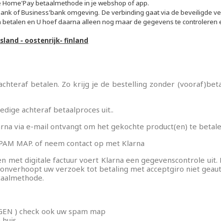
ak een verlanglijst
e Home'Pay betaalmethode in je webshop of app.
ank of Business'bank omgeving. De verbinding gaat via de beveiligde v
n betalen en U hoef daarna alleen nog maar de gegevens te controleren e
nglijst naam
sland - oostenrijk- finland
Annuleren
Maak een verlanglijst
achteraf betalen. Zo krijg je de bestelling zonder (vooraf)bet
ige achteraf betaalproces uit..
larna via e-mail ontvangt om het gekochte product(en) te beta
 MAP. of neem contact op met Klarna
met digitale factuur voert Klarna een gegevenscontrole uit. K
onverhoopt uw verzoek tot betaling met acceptgiro niet geauto
taalmethode.
DAGEN ) check ook uw spam map
 huis.