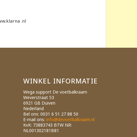
ww.klarna .nl
WINKEL INFORMATIE
Wega support De voetbalkraam
Weverstraat 53
6921 GB Duiven
Nederland
Bel ons:
0031 6 51 27 88 50
E-mail ons:
info@devoetbalkraam.nl
KvK: 73883743 BTW NR:
NL001302181B81