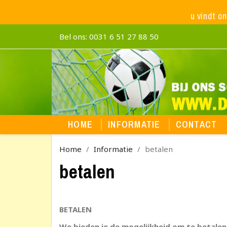
u vindt o
Bel ons:
0031 6 51 27 88 50
HOME
INFORMATIE
CONTACT
Home
Informatie
betalen
betalen
BETALEN
We bieden je de mogelijkheid om te betalen 