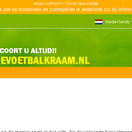
WEGA SUPPORT / DEVOETBALKRAAM
ns ook op braderieën en jaarmarkten in nederland zie bij inform
Nederlands
op de manier zoals jij dat wilt. Zie de volgende betaalmoge