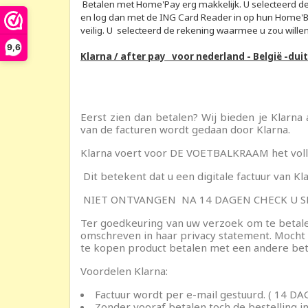
Ma
Betalen met Home'Pay erg makkelijk. U selecteerd d
en log dan met de ING Card Reader in op hun Home'B
veilig. U selecteerd de rekening waarmee u zou wille
Verla
9,6
Klarna / after pay voor nederland - België -duit
Eerst zien dan betalen? Wij bieden je Klarna 
van de facturen wordt gedaan door Klarna.
Klarna voert voor DE VOETBALKRAAM het volled
Dit betekent dat u een digitale factuur van K
NIET ONTVANGEN NA 14 DAGEN CHECK U SPAM
Ter goedkeuring van uw verzoek om te betalen 
omschreven in haar privacy statement. Mocht 
te kopen product betalen met een andere be
Voordelen Klarna:
Factuur wordt per e-mail gestuurd. ( 14 
Zonder vooraf betalen toch de bestelling in