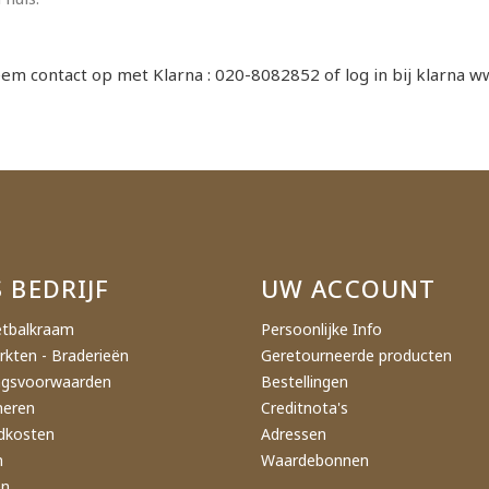
em contact op met Klarna : 020-8082852 of log in bij klarna w
 BEDRIJF
UW ACCOUNT
tbalkraam
Persoonlijke Info
rkten - Braderieën
Geretourneerde producten
ngsvoorwaarden
Bestellingen
neren
Creditnota's
dkosten
Adressen
n
Waardebonnen
en