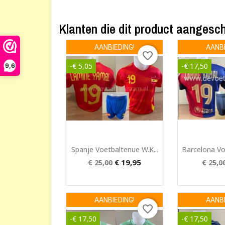
Klanten die dit product aangesch
Ma
AANBIEDING!
AANBI
favorite_border
Verla
-€ 5,05
-€ 17,50
9,6
Snel bekijken
Snel


Spanje Voetbaltenue W.K...
Barcelona Voe
€ 19,95
€ 25,00
€ 25,0
AANBIEDING!
AANBI
favorite_border
-€ 17,50
-€ 17,50