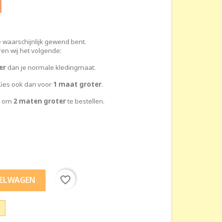
 je waarschijnlijk gewend bent.
en wij het volgende:
er
dan je normale kledingmaat.
ies ook dan voor
1 maat groter
.
n om
2 maten groter
te bestellen.
favorite_border
KELWAGEN