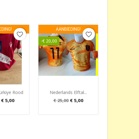
×
EDING!
AANBIEDING!
favorite_border
favorite_border
-€ 20,00
bekijken
Snel bekijken

Türkiye Rood
Nederlands Elftal...
€ 5,00
€ 5,00
€ 25,00