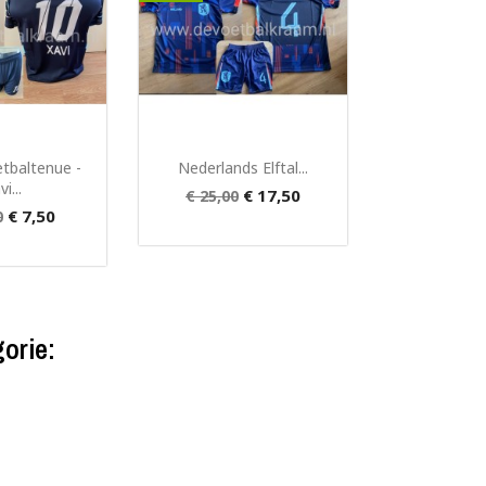
 bekijken
Snel bekijken

etbaltenue -
Nederlands Elftal...
i...
€ 17,50
€ 25,00
€ 7,50
0
gorie: