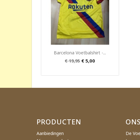
Snel bekijken

Barcelona Voetbalshirt -...
€ 5,00
€ 19,95
PRODUCTEN
ONS
Aanbiedingen
De Voe