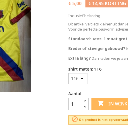
€ 5,00
€ 14,95 KORTING
Inclusief belasting
Dit artikel valt iets kleiner uit dan
Voor de perfecte pasvorm adviser
Standaard:
Bestel
1 maat grot
Breder of steviger gebouwd?
K
Extra lang?
Dan raden we je aa
shirt maten: 116
Aantal

IN WIN

Dit product is niet op voorraad