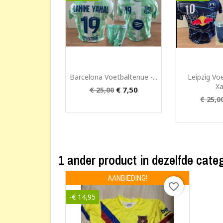
Snel bekijken
Snel


Barcelona Voetbaltenue -...
Leipzig Vo
Xav
€ 7,50
€ 25,00
€ 25,0
1 ander product in dezelfde cate
AANBIEDING!
favorite_border
-€ 14,95