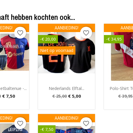
aft hebben kochten ook...
ak een verlanglijst
EDING!
AANBIEDING!
AANBI
favorite_border
favorite_border
nglijst naam
-€ 20,00
-€ 34,95
Niet op voorraad
Annuleren
Maak een verlanglijst
 bekijken
Snel bekijken
Snel 


tbaltenue -...
Nederlands Elftal...
Polo-Shirt 
€ 7,50
€ 5,00
0
€ 25,00
€ 39,95
EDING!
AANBIEDING!
favorite_border
favorite_border
-€ 7,50