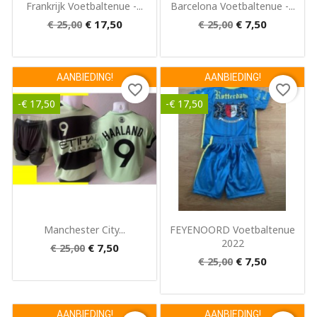
Snel bekijken
Snel bekijken


Frankrijk Voetbaltenue -...
Barcelona Voetbaltenue -...
€ 17,50
€ 7,50
€ 25,00
€ 25,00
AANBIEDING!
AANBIEDING!
favorite_border
favorite_border
-€ 17,50
-€ 17,50
Snel bekijken
Snel bekijken


Manchester City...
FEYENOORD Voetbaltenue
2022
€ 7,50
€ 25,00
€ 7,50
€ 25,00
AANBIEDING!
AANBIEDING!