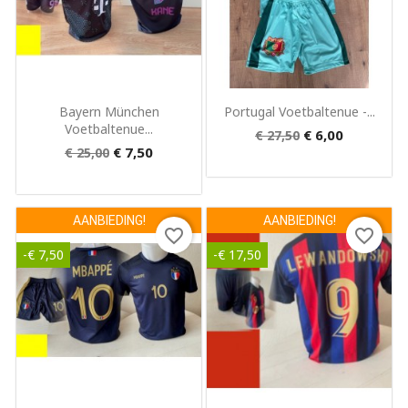
Snel bekijken
Snel bekijken


Bayern München
Portugal Voetbaltenue -...
Voetbaltenue...
€ 6,00
€ 27,50
€ 7,50
€ 25,00
AANBIEDING!
AANBIEDING!
favorite_border
favorite_border
-€ 7,50
-€ 17,50