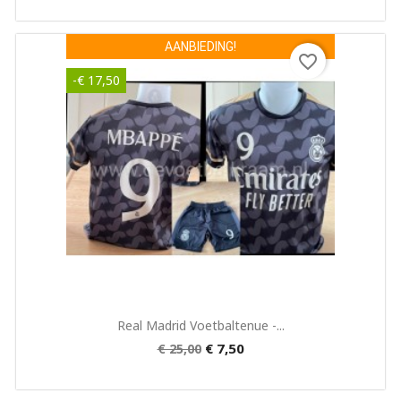
AANBIEDING!
favorite_border
-€ 17,50
Snel bekijken

Real Madrid Voetbaltenue -...
€ 7,50
€ 25,00