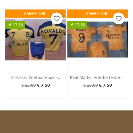
AANBIEDING!
AANBIEDING!
favorite_border
favorite_border
-€ 17,50
-€ 17,50
Snel bekijken
Snel bekijken


Al-Nassr Voetbaltenue -...
Real Madrid Voetbaltenue -...
€ 7,50
€ 7,50
€ 25,00
€ 25,00