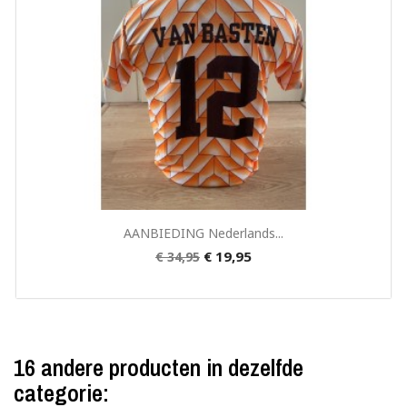
Snel bekijken

AANBIEDING Nederlands...
€ 19,95
€ 34,95
16 andere producten in dezelfde
categorie: