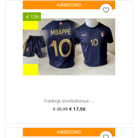
AANBIEDING!
favorite_border
-€ 7,50
Snel bekijken

Frankrijk Voetbaltenue -...
€ 17,50
€ 25,00
AANBIEDING!
favorite_border