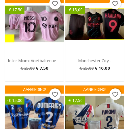
favorite_border
favorite_border
-€ 17,50
-€ 15,00
Snel bekijken
Snel bekijken


Inter Miami Voetbaltenue -...
Manchester City...
€ 7,50
€ 10,00
€ 25,00
€ 25,00
AANBIEDING!
AANBIEDING!
favorite_border
favorite_border
-€ 15,00
-€ 17,50