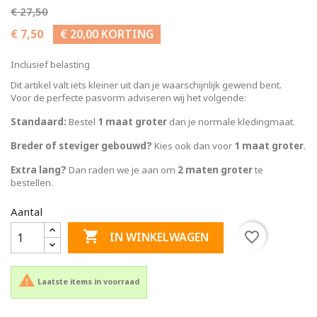
€ 27,50
€ 7,50
€ 20,00 KORTING
Inclusief belasting
Dit artikel valt iets kleiner uit dan je waarschijnlijk gewend bent.
Voor de perfecte pasvorm adviseren wij het volgende:
Standaard:
Bestel
1 maat groter
dan je normale kledingmaat.
Breder of steviger gebouwd?
Kies ook dan voor
1 maat groter
.
Extra lang?
Dan raden we je aan om
2 maten groter
te
bestellen.
Aantal

favorite_border
IN WINKELWAGEN

Laatste items in voorraad