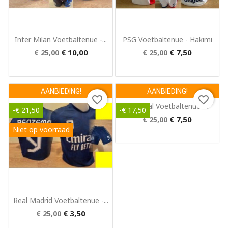
Snel bekijken
Snel bekijken


Inter Milan Voetbaltenue -...
PSG Voetbaltenue - Hakimi
€ 10,00
€ 7,50
€ 25,00
€ 25,00
AANBIEDING!
AANBIEDING!
favorite_border
favorite_border
Snel bekijken

Portugal Voetbaltenue -...
-€ 21,50
-€ 17,50
€ 7,50
€ 25,00
Niet op voorraad
Snel bekijken

Real Madrid Voetbaltenue -...
€ 3,50
€ 25,00