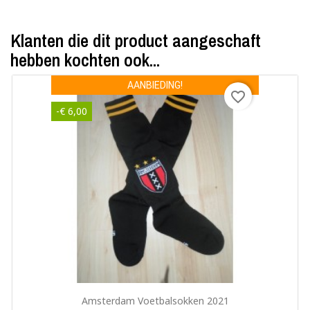
Klanten die dit product aangeschaft
hebben kochten ook...
AANBIEDING!
favorite_border
-€ 6,00
Snel bekijken

Amsterdam Voetbalsokken 2021