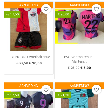
AANBIEDING!
AANBIEDING!
favorite_border
favorite_border
-€ 17,50
-€ 20,00
Snel bekijken
Snel bekijken


FEYENOORD Voetbaltenue
PSG Voetbaltenue -
Martens...
€ 10,00
€ 27,50
€ 5,00
€ 25,00
AANBIEDING!
AANBIEDING!
favorite_border
favorite_border
-€ 17,50
-€ 21,50