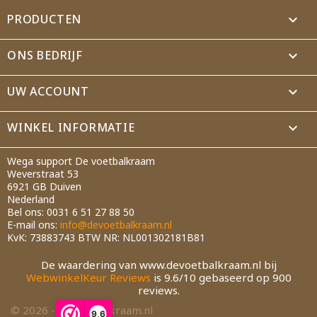
PRODUCTEN

ONS BEDRIJF

UW ACCOUNT

WINKEL INFORMATIE
keyboard_arrow_down
Wega support De voetbalkraam
Weverstraat 53
6921 GB Duiven
Nederland
Bel ons:
0031 6 51 27 88 50
E-mail ons:
info@devoetbalkraam.nl
KvK: 73883743 BTW NR: NL001302181B81
De waardering van www.devoetbalkraam.nl bij
WebwinkelKeur Reviews
is 9.6/10 gebaseerd op 900
reviews.
© 2026 - devoetbalkraam.nl
9,6