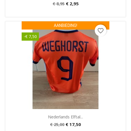
€ 2,95
€ 8,95
AANBIEDING!
favorite_border
-€ 7,50
Snel bekijken

Nederlands Elftal...
€ 17,50
€ 25,00